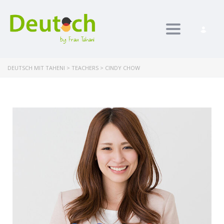
Toggle nav
DEUTSCH MIT TAHENI
>
TEACHERS
>
CINDY CHOW